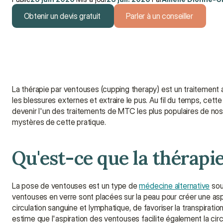
Obtenir un devis gratuit
Parler à un conseiller
Obtenir un devis gratuit
Parler à un conseiller
La thérapie par ventouses (cupping therapy) est un traitement alt
les blessures externes et extraire le pus. Au fil du temps, cette
devenir l'un des traitements de MTC les plus populaires de nos jou
mystères de cette pratique.
Qu'est-ce que la thérapi
La pose de ventouses est un type de 
médecine alternative
 so
ventouses en verre sont placées sur la peau pour créer une aspir
circulation sanguine et lymphatique, de favoriser la transpirati
estime que l'aspiration des ventouses facilite également la circ