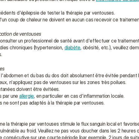
cédents d'épilepsie de tester la thérapie par ventouses.
d'un coup de chaleur ne doivent en aucun cas recevoir ce traitemen
ication de ventouses
onsulter un professionnel de santé avant d'effectuer ce traitement
adies chroniques (hypertension, 
diabète
, obésité, etc.), veuillez de
.
ses
e l'abdomen et du bas du dos doit absolument être évitée pendant 
leux, n'appliquez pas de ventouses sur les zones très poilues.
utanées doivent être évitées.
s par une 
allergie
, en particulier en cas d'inflammation locale.
 ne sont pas adaptés à la thérapie par ventouses.
e la thérapie par ventouses stimule le flux sanguin local et favorise 
érable au froid. Veuillez ne pas vous doucher dans les 2 heures qu
e consécutive sur une courte période (par exemple, 2 jours de suite