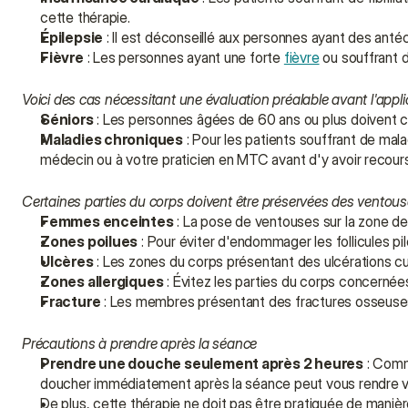
cette thérapie.
Épilepsie
 : Il est déconseillé aux personnes ayant des anté
Fièvre
 : Les personnes ayant une forte 
fièvre
 ou souffrant 
Voici des cas nécessitant une évaluation préalable avant l'appl
Séniors
 : Les personnes âgées de 60 ans ou plus doivent c
Maladies chroniques
 : Pour les patients souffrant de mal
médecin ou à votre praticien en MTC avant d'y avoir recours
Certaines parties du corps doivent être préservées des ventou
Femmes enceintes
 : La pose de ventouses sur la zone d
Zones poilues
 : Pour éviter d'endommager les follicules pi
Ulcères
 : Les zones du corps présentant des ulcérations c
Zones allergiques
 : Évitez les parties du corps concernée
Fracture
 : Les membres présentant des fractures osseuses
Précautions à prendre après la séance
Prendre une douche seulement après 2 heures
 : Comm
doucher immédiatement après la séance peut vous rendre vuln
De plus, cette thérapie ne doit pas être pratiquée de manièr