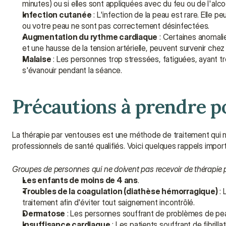
minutes) ou si elles sont appliquées avec du feu ou de l'alcoo
Infection cutanée
 : L'infection de la peau est rare. Elle 
ou votre peau ne sont pas correctement désinfectées.
Augmentation du rythme cardiaque
 : Certaines anomalie
et une hausse de la tension artérielle, peuvent survenir chez
Malaise
 : Les personnes trop stressées, fatiguées, ayant 
s'évanouir pendant la séance.
Précautions à prendre po
La thérapie par ventouses est une méthode de traitement qui n
professionnels de santé qualifiés. Voici quelques rappels import
Groupes de personnes qui ne doivent pas recevoir de thérapie
Les enfants de moins de 4 ans
.
Troubles de la coagulation (diathèse hémorragique)
 :
traitement afin d'éviter tout saignement incontrôlé.
Dermatose
 : Les personnes souffrant de problèmes de pea
Insuffisance cardiaque
 : Les patients souffrant de fibrill