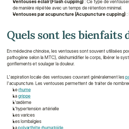
Ventouses éclair (Flash cupping)
 : Ce type de ventouse
de manière répétée avec un temps de rétention minimal.
Ventouses par acupuncture (Acupuncture cupping)
 
Quels sont les bienfaits 
En médecine chinoise, les ventouses sont souvent utilisées pour s
pathogène selon la MTC), déshumidifier le corps, libérer le sys
gonflements et soulager la douleur.
L'aspiration locale des ventouses couvrant généralement les 
p
l'acupuncture. Les ventouses permettent de traiter de nombreu
Le 
rhume
La 
grippe
L'œdème
L'hypertension artérielle
Les varices
Les lombalgies
La 
polyarthrite rhumatoïde