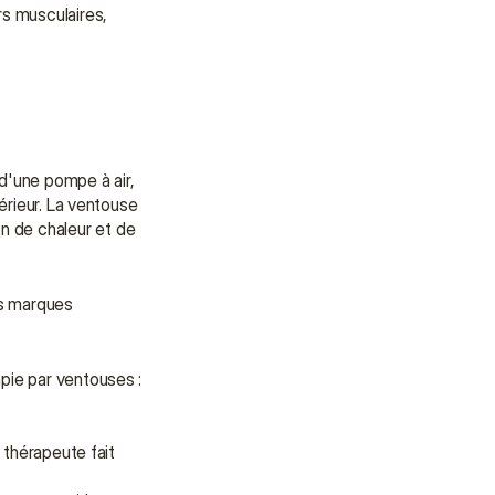
apporter soutien et assistance.
s musculaires, 
Parler à un conseiller
Parler à un conseiller
d'une pompe à air, 
érieur. La ventouse 
n de chaleur et de 
s marques 
apie par ventouses :
 thérapeute fait 