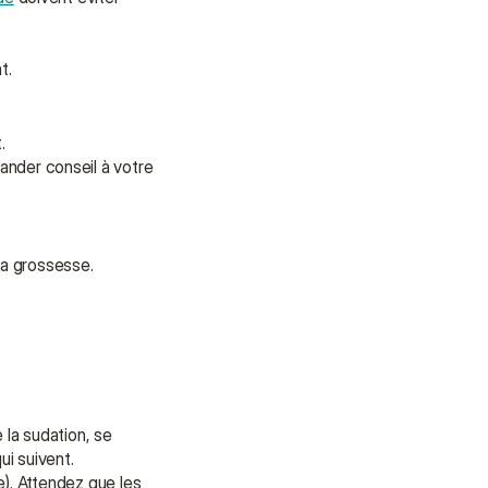
t.
.
mander conseil à votre 
la grossesse.
la sudation, se 
i suivent.
). Attendez que les 