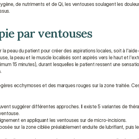
'oxygène, de nutriments et de Qi, les ventouses soulagent les douleur
issus.
pie par ventouses
a peau du patient pour créer des aspirations locales, soit à l'aide 
use, la peau et le muscle localisés sont aspirés vers le haut et l'ext
mum 15 minutes), durant lesquelles le patient ressent une sensatio
.
de légères ecchymoses et des marques rouges sur la zone traitée. Ce
uvent suggérer différentes approches. Il existe 5 variantes de thér
 ventouse.
saignement en appliquant les ventouses sur de micro-incisions.
posée sur la zone ciblée préalablement enduite de lubrifiant, puis le