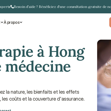
experts
Besoin d'aide ? Bénéficiez d'une consultation gratuite de n
s
À propos
rapie à Hong 
e médecine 
a nature, les bienfaits et les effets 
, les coûts et la couverture d'assurance.
harest