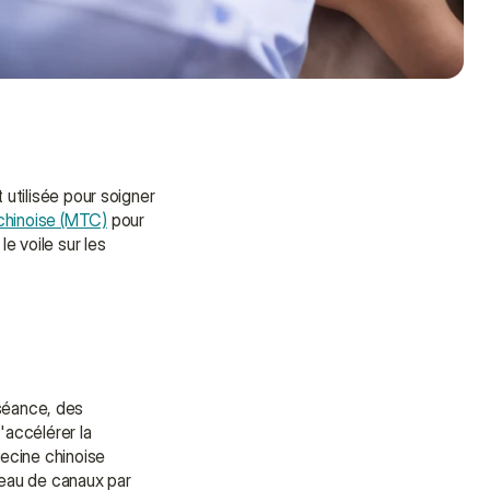
utilisée pour soigner 
 chinoise (MTC)
 pour 
e voile sur les 
séance, des 
accélérer la 
Besoin d'aide ?
ecine chinoise 
Nous sommes là pour vous 
seau de canaux par 