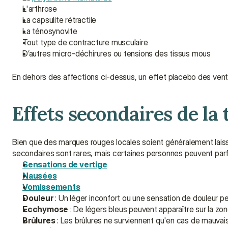
L'arthrose
La capsulite rétractile
La ténosynovite
Tout type de contracture musculaire
D’autres micro-déchirures ou tensions des tissus mous
En dehors des affections ci-dessus, un effet placebo des ven
Effets secondaires de la
Bien que des marques rouges locales soient généralement laiss
secondaires sont rares, mais certaines personnes peuvent parfoi
Sensations de vertige
Nausées
Vomissements
Douleur
 : Un léger inconfort ou une sensation de douleur pe
Ecchymose
 : De légers bleus peuvent apparaître sur la zo
Brûlures
 : Les brûlures ne surviennent qu'en cas de mauvai