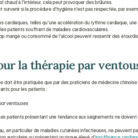
l chaud à l'intérieur, cela peut provoquer des brûlures.
peut survenir si la procédure d'hygiène n'est pas respectée, par exem
s cardiaques, telles qu'une accélération du rythme cardiaque, une fibr
 les patients souffrant de maladies cardiovasculaires.
trop mangé ou consommé de l'alcool peuvent ressentir des étourdis
ur la thérapie par ventou
e doit être pratiquée que par des praticiens de médecine chinoise
ants pour les patients :
 par ventouses
 Les patients présentant une tendance aux saignements ne doivent 
u, en particulier de maladies cutanées infectieuses, ne peuvent pa
ation auriculaire ou présentant un risque élevé d'
insuffisance cardiaq