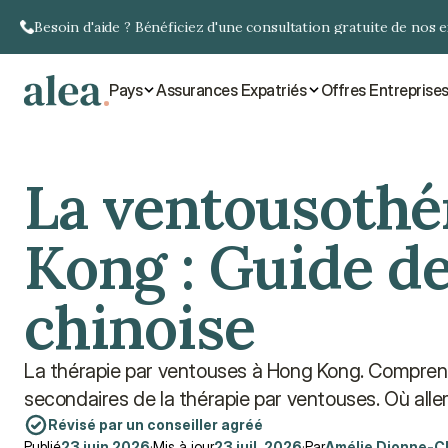
Besoin d'aide ? Bénéficiez d'une consultation gratuite de nos 
Pays
Assurances Expatriés
Offres Entreprise
La ventousothé
Kong : Guide d
chinoise
La thérapie par ventouses à Hong Kong. Comprenez l
secondaires de la thérapie par ventouses. Où aller
Révisé par un conseiller agréé
Publié
23 juin 2026
·
Mis à jour
23 juil. 2026
·
Par
Amélie Dionne-C