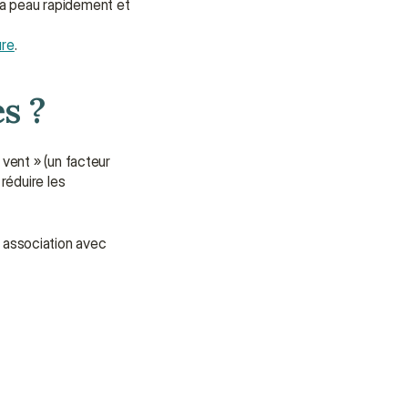
a peau rapidement et 
ure
.
s ?
vent » (un facteur 
éduire les 
 association avec 