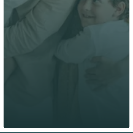
Meilleur service, sans surcoût
Comparer mes 
options! 
Prénom *
Nom de famille *
E-mail *
Téléphone*
🇫🇷
+
33
Type d'assurance *
Obtenir un devis gratuit
Obtenir un devis gratuit