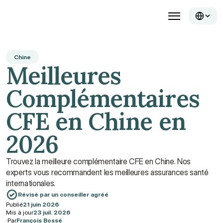
Chine
Meilleures 
Complémentaires 
CFE en Chine en 
2026
Trouvez la meilleure complémentaire CFE en Chine. Nos 
experts vous recommandent les meilleures assurances santé 
internationales.
Révisé par un conseiller agréé
Publié
21 juin 2026
·
Mis à jour
23 juil. 2026
·
Par
François Bossé