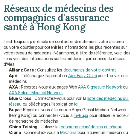
Réseaux de médecins des 
compagnies d'assurance 
santé à Hong Kong
Il est toujours préférable de contacter directement votre assureur 
ou votre courtier pour obtenir les informations les plus récentes sur 
votre réseau de médecins. Néanmoins, à titre de référence, voici des 
liens vers des informations sur les médecins partenaires du réseau 
d'Alea.
Allianz Care
 : Consultez les 
documents de votre contrat
April
 : Téléchargez l'application 
April Easy Claim
 pour trouver des 
médecins
AXA
 : Reportez-vous aux pages Web 
AXA Signature Network
 ou 
AXA Select Medical Network
Blue Cross
 : Connectez-vous pour voir la 
liste des médecins du 
réseau
 ou téléchargez l'application 
ici
Bupa
 : Reportez-vous à la notice Bupa Global Medical Network 
(Hong Kong) ou connectez-vous à 
myBupa
 pour utiliser le moteur 
de recherche de médecins
China Taiping
 : Utilisez la 
recherche de médecins du réseau
Cigna
 : Connectez-vous à 
MyCigna
 pour trouver un médecin du 