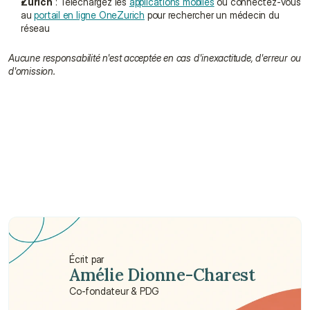
Zurich
 : Téléchargez les 
applications mobiles
 ou connectez-vous 
au 
portail en ligne OneZurich
 pour rechercher un médecin du 
réseau
Aucune responsabilité n'est acceptée en cas d'inexactitude, d'erreur ou 
d'omission.
Suis-je obligé de consulter un médecin du 
réseau pour que ma compagnie d'assurance 
prenne en charge les frais de traitement ?
Pourquoi est-il préférable de consulter un 
médecin du réseau ?
Un médecin peut-il faire partie de plusieurs 
réseaux de prestataires ?
Écrit par
Amélie Dionne-Charest
Co-fondateur & PDG