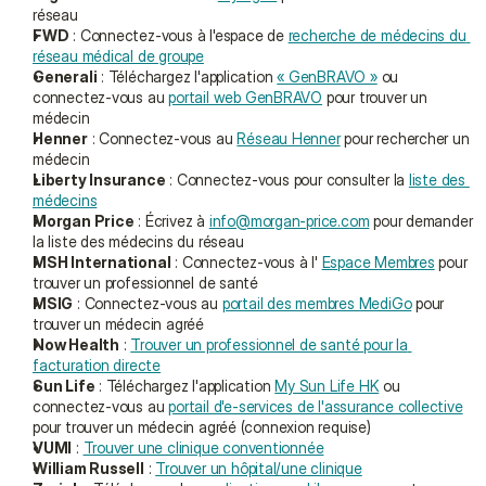
réseau
FWD
 : Connectez-vous à l'espace de 
recherche de médecins du 
réseau médical de groupe
Generali
 : Téléchargez l'application 
« GenBRAVO »
 ou 
connectez-vous au 
portail web GenBRAVO
 pour trouver un 
médecin
Henner
 : Connectez-vous au 
Réseau Henner
 pour rechercher un 
médecin
Liberty Insurance
 : Connectez-vous pour consulter la 
liste des 
médecins
Morgan Price
 : Écrivez à 
info@morgan-price.com
 pour demander 
la liste des médecins du réseau
MSH International
 : Connectez-vous à l' 
Espace Membres
 pour 
trouver un professionnel de santé
MSIG
 : Connectez-vous au 
portail des membres MediGo
 pour 
trouver un médecin agréé
Now Health
 : 
Trouver un professionnel de santé pour la 
facturation directe
Sun Life
 : Téléchargez l'application 
My Sun Life HK
 ou 
connectez-vous au 
portail d'e-services de l'assurance collective
pour trouver un médecin agréé (connexion requise)
VUMI
 : 
Trouver une clinique conventionnée
William Russell
 : 
Trouver un hôpital/une clinique