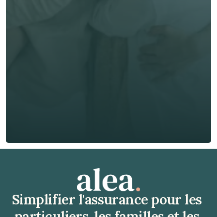
Prénom *
Nom de famille *
E-mail *
Téléphone*
🇫🇷
+
33
Type d'assurance *
Obtenir un devis gratuit
Obtenir un devis gratuit
Simplifier l'assurance pour les 
particuliers, les familles et les 