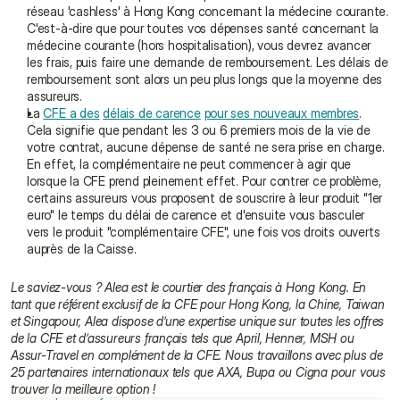
réseau 'cashless' à Hong Kong concernant la médecine courante. 
C'est-à-dire que pour toutes vos dépenses santé concernant la 
médecine courante (hors hospitalisation), vous devrez avancer 
les frais, puis faire une demande de remboursement. Les délais de 
remboursement sont alors un peu plus longs que la moyenne des 
assureurs.
La 
CFE a des
délais de carence
pour ses nouveaux membres
. 
Cela signifie que pendant les 3 ou 6 premiers mois de la vie de 
votre contrat, aucune dépense de santé ne sera prise en charge. 
En effet, la complémentaire ne peut commencer à agir que 
lorsque la CFE prend pleinement effet. Pour contrer ce problème, 
certains assureurs vous proposent de souscrire à leur produit "1er 
euro" le temps du délai de carence et d'ensuite vous basculer 
vers le produit "complémentaire CFE", une fois vos droits ouverts 
auprès de la Caisse.
Le saviez-vous ? Alea est le courtier des français à Hong Kong. En 
tant que référent exclusif de la CFE pour Hong Kong, la Chine, Taiwan 
et Singapour, Alea dispose d’une expertise unique sur toutes les offres 
de la CFE et d’assureurs français tels que April, Henner, MSH ou 
Assur-Travel en complément de la CFE. Nous travaillons avec plus de 
25 partenaires internationaux tels que AXA, Bupa ou Cigna pour vous 
trouver la meilleure option !