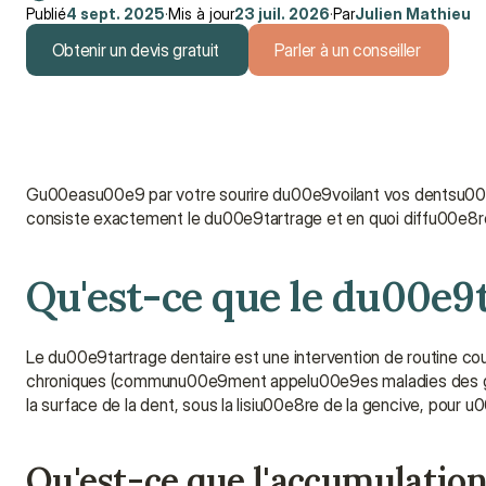
Publié
4 sept. 2025
·
Mis à jour
23 juil. 2026
·
Par
Julien Mathieu
Obtenir un devis gratuit
Parler à un conseiller
Obtenir un devis gratuit
Parler à un conseiller
Gu00easu00e9 par votre sourire du00e9voilant vos dentsu00a
consiste exactement le du00e9tartrage et en quoi diffu00e8r
Qu'est-ce que le du00e9
Le du00e9tartrage dentaire est une intervention de routine cou
chroniques (communu00e9ment appelu00e9es maladies des genc
la surface de la dent, sous la lisiu00e8re de la gencive, pour u0
Qu'est-ce que l'accumulatio