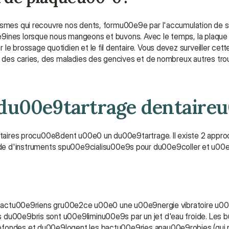
ismes qui recouvre nos dents, formu00e9e par l'accumulation de sa
9ines lorsque nous mangeons et buvons. Avec le temps, la plaque p
e brossage quotidien et le fil dentaire. Vous devez surveiller cett
ble des caries, des maladies des gencives et de nombreux autres tr
du00e9tartrage dentaire
entaires procu00e8dent u00e0 un du00e9tartrage. Il existe 2 appro
'instruments spu00e9cialisu00e9s pour du00e9coller et u00e9li
ms bactu00e9riens gru00e2ce u00e0 une u00e9nergie vibratoire u00
s du00e9bris sont u00e9liminu00e9s par un jet d'eau froide. Les 
ofondes et du00e9logent les bactu00e9ries anau00e9robies (qui n