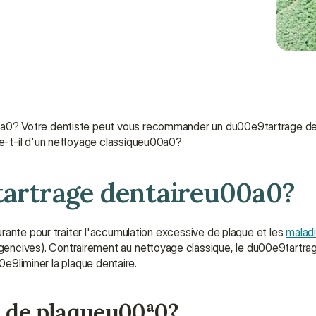
0? Votre dentiste peut vous recommander un du00e9tartrage dent
e-t-il d'un nettoyage classiqueu00a0?
tartrage dentaireu00a0?
rante pour traiter l'accumulation excessive de plaque et les 
malad
ives). Contrairement au nettoyage classique, le du00e9tartrag
0e9liminer la plaque dentaire.
n de plaqueu00a0?