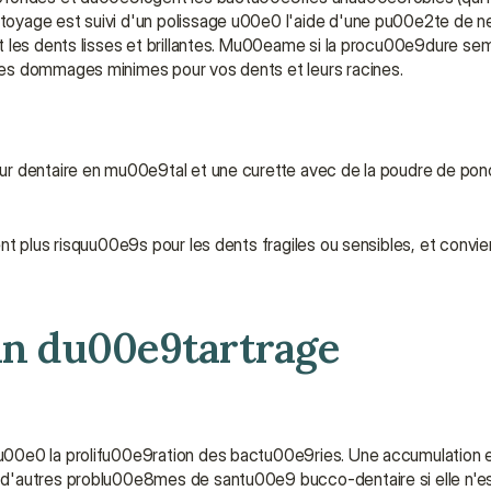
oyage est suivi d'un polissage u00e0 l'aide d'une pu00e2te de n
t les dents lisses et brillantes. Mu00eame si la procu00e9dure sem
des dommages minimes pour vos dents et leurs racines.
r dentaire en mu00e9tal et une curette avec de la poudre de ponce,
nt plus risquu00e9s pour les dents fragiles ou sensibles, et convie
un du00e9tartrage 
u00e0 la prolifu00e9ration des bactu00e9ries. Une accumulation e
 d'autres problu00e8mes de santu00e9 bucco-dentaire si elle n'es