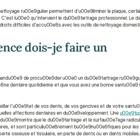
un nettoyage ru00e9gulier permettent d'u00e9liminer la plaque, certa
C'est lu00e0 qu'intervient le du00e9tartrage professionnel. Le de
ndroits difficiles d'accu00e8s avec les outils de nettoyage domest
ce dois-je faire un 
mmandu00e9 de procu00e9der u00e0 un du00e9tartrage ru00e9guli
8ne dentaire quotidienne et que vous avez une bonne santu00e9 b
iller l'u00e9tat de vos dents, de vos gencives et de votre santu
elles affections dentaires en du00e9veloppement. Une 
u00e9tude
n du00e9montre que le du00e9tartrage et le surfau00e7age radicula
es, et sont particuliu00e8rement bu00e9nu00e9fiques pour les pa
te osseuse et tissulaire, en perte de dents ou en dents mobiles.