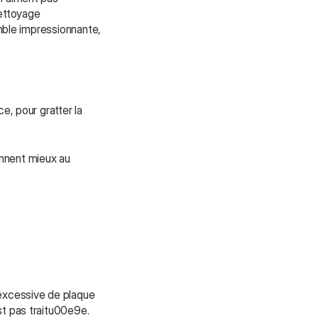
ettoyage 
ble impressionnante, 
 pour gratter la 
nnent mieux au 
xcessive de plaque 
t pas traitu00e9e.