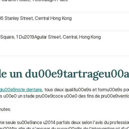
 16 Stanley Street, Central Hong Kong
y Square, 1 Du2019Aguilar Street, Central, Hong Kong
e un du00e9tartrageu00
giu00e9niste dentaire
, tous deux qualifiu00e9s et formu00e9s pou
s u00e0 un stade pru00e9coce u00e0 des fins de pru00e9ventio
nutes.
e seule su00e9ance u2014 parfois deux selon l'avis du profession
ntru00f4le afin de s'assurer du succu00e8s de l'intervention et d'u