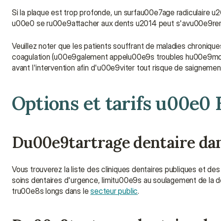
Si la plaque est trop profonde, un surfau00e7age radiculaire u2
u00e0 se ru00e9attacher aux dents u2014 peut s'avu00e9rer
Veuillez noter que les patients souffrant de maladies chroniques
coagulation (u00e9galement appelu00e9s troubles hu00e9morrag
avant l'intervention afin d'u00e9viter tout risque de saignemen
Options et tarifs u00e0
Du00e9tartrage dentaire dans
Vous trouverez la liste des cliniques dentaires publiques et d
soins dentaires d'urgence, limitu00e9s au soulagement de la do
tru00e8s longs dans le 
secteur public
.