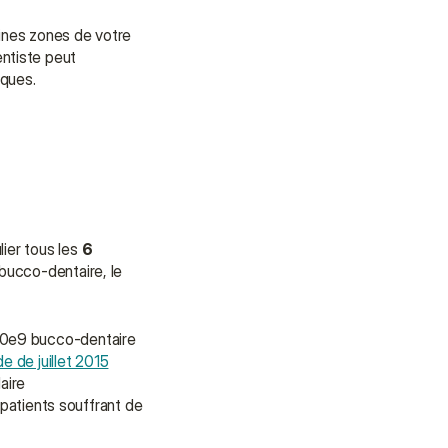
ines zones de votre 
ntiste peut 
iques.
er tous les 
6 
ucco-dentaire, le 
00e9 bucco-dentaire 
 de juillet 2015
ire 
tients souffrant de 