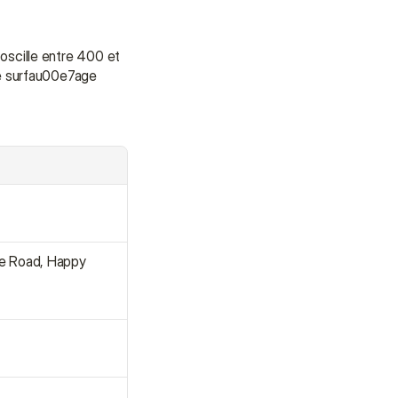
e oscille entre 400 et 
e surfau00e7age 
ge Road, Happy 