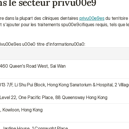
s le secteur privu00e9
dans la plupart des cliniques dentaires 
privu00e9es
 du territoir
ajouter pour les traitements spu00e9cifiques requis, tels que l
vu00e9es u00e0 titre d'informationu00a0:
460 Queen's Road West, Sai Wan
013 7/F, Li Shu Pui Block, Hong Kong Sanatorium & Hospital, 2 Villa
 Level 22, One Pacific Place, 88 Queensway Hong Kong
t, Kowloon, Hong Kong
F, Jardine House, 1 Connaught Place