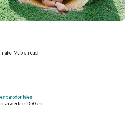
aire. Mais en quoi 
ies parodontales
e va au-delu00e0 de 
Besoin d'aide ?
Nous sommes là pour vous 