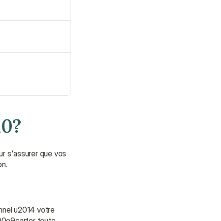
a0?
r s'assurer que vos 
n.
nel u2014 votre 
00e9carter toute 