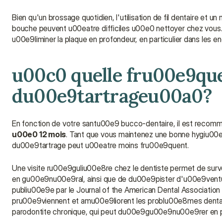
Bien qu'un brossage quotidien, l'utilisation de fil dentaire et 
bouche peuvent u00eatre difficiles u00e0 nettoyer chez vous. 
u00e9liminer la plaque en profondeur, en particulier dans les e
u00c0 quelle fru00e9quen
du00e9tartrageu00a0?
En fonction de votre santu00e9 bucco-dentaire, il est reco
u00e0 12 mois
. Tant que vous maintenez une bonne hygiu00e
du00e9tartrage peut u00eatre moins fru00e9quent.
Une visite ru00e9guliu00e8re chez le dentiste permet de surve
en gu00e9nu00e9ral, ainsi que de du00e9pister d'u00e9ventu
publiu00e9e par le Journal of the American Dental Associatio
pru00e9viennent et amu00e9liorent les problu00e8mes dentair
parodontite chronique, qui peut du00e9gu00e9nu00e9rer en per