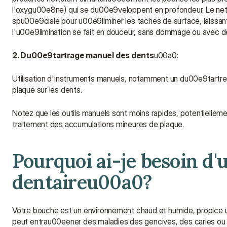
l'oxygu00e8ne) qui se du00e9veloppent en profondeur. Le nett
spu00e9ciale pour u00e9liminer les taches de surface, laissan
l'u00e9limination se fait en douceur, sans dommage ou avec 
2. Du00e9tartrage manuel des dents
u00a0:
Utilisation d'instruments manuels, notamment un du00e9tartreu
plaque sur les dents.
Notez que les outils manuels sont moins rapides, potentielleme
traitement des accumulations mineures de plaque.
Pourquoi ai-je besoin d'
dentaireu00a0?
Votre bouche est un environnement chaud et humide, propice 
peut entrau00eener des maladies des gencives, des caries ou