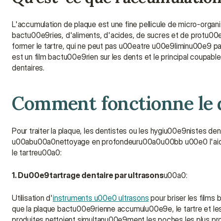
L'accumulation de plaque est une fine pellicule de micro-organ
bactu00e9ries, d'aliments, d'acides, de sucres et de protu00e
former le tartre, qui ne peut pas u00eatre u00e9liminu00e9 par l
est un film bactu00e9rien sur les dents et le principal coupa
dentaires.
Comment fonctionne le 
Pour traiter la plaque, les dentistes ou les hygiu00e9nistes d
u00abu00a0nettoyage en profondeuru00a0u00bb u00e0 l'aide d
le tartreu00a0:
1. Du00e9tartrage dentaire par ultrasons
u00a0:
Utilisation d'
instruments u00e0 ultrasons
 pour briser les fil
que la plaque bactu00e9rienne accumulu00e9e, le tartre et le
produites nettoient simultanu00e9ment les poches les plus pr