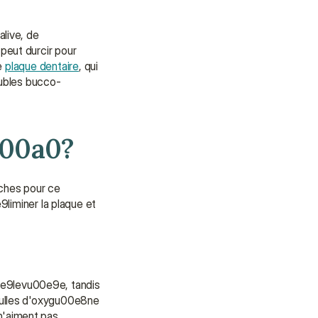
apporter soutien et assistance.
Parler à un conseiller
live, de 
eut durcir pour 
Parler à un conseiller
e 
plaque dentaire
, qui 
oubles bucco-
u00a0?
ches pour ce 
miner la plaque et 
e9levu00e9e, tandis 
bulles d'oxygu00e8ne 
'aiment pas 