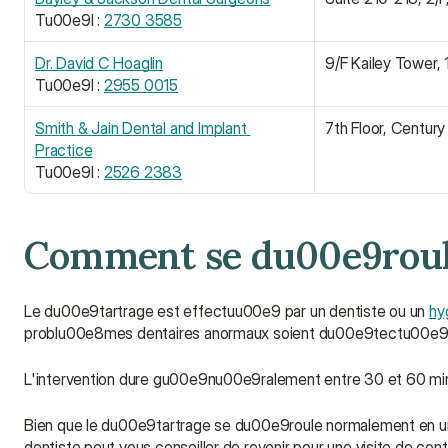
Tu00e9l : 
2730 3585
Dr. David C Hoaglin
9/F Kailey Tower,
Tu00e9l : 
2955 0015
Smith & Jain Dental and Implant 
7th Floor, Centur
Practice
Tu00e9l : 
2526 2383
Comment se du00e9roul
Le du00e9tartrage est effectuu00e9 par un dentiste ou un 
hy
problu00e8mes dentaires anormaux soient du00e9tectu00e9
L'intervention dure gu00e9nu00e9ralement entre 30 et 60 mi
Bien que le du00e9tartrage se du00e9roule normalement en un
dentiste peut vous conseiller de revenir pour une visite de co