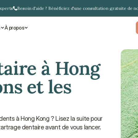
experts
Besoin d'aide ? Bénéficiez d'une consultation gratuite de n
s
À propos
aire à Hong 
ns et les 
dents à Hong Kong ? Lisez la suite pour 
tartrage dentaire avant de vous lancer.