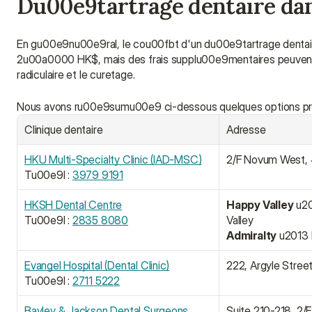
Du00e9tartrage dentaire dan
En gu00e9nu00e9ral, le cou00fbt d'un du00e9tartrage dentaire 
2u00a0000 HK$, mais des frais supplu00e9mentaires peuvent s'
radiculaire et le curetage.
Nous avons ru00e9sumu00e9 ci-dessous quelques options pri
Clinique dentaire
Adresse
HKU Multi-Specialty Clinic (IAD-MSC)
2/F Novum West, 
Tu00e9l : 
3979 9191
HKSH Dental Centre
Happy Valley
 u2
Tu00e9l : 
2835 8080
Valley
Admiralty
 u2013
Evangel Hospital (Dental Clinic)
222, Argyle Stree
Tu00e9l : 
2711 5222
Bayley & Jackson Dental Surgeons
Suite 210-218, 2/