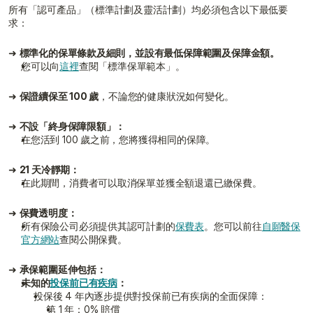
所有「認可產品」（標準計劃及靈活計劃）均必須包含以下最低要
求：
➜ 
標準化的保單條款及細則，並設有最低保障範圍及保障金額。
您可以向
這裡
查閱「標準保單範本」。
➜ 
保證續保至 100 歲
，不論您的健康狀況如何變化。
➜ 
不設「終身保障限額」：
在您活到 100 歲之前，您將獲得相同的保障。
➜ 
21 天冷靜期：
在此期間，消費者可以取消保單並獲全額退還已繳保費。
➜ 
保費透明度：
所有保險公司必須提供其認可計劃的
保費表
。您可以前往
自願醫保
官方網站
查閱公開保費。
➜ 
承保範圍延伸包括：
未知的
投保前已有疾病
：
投保後 4 年內逐步提供對投保前已有疾病的全面保障：
第 1 年：0% 賠償