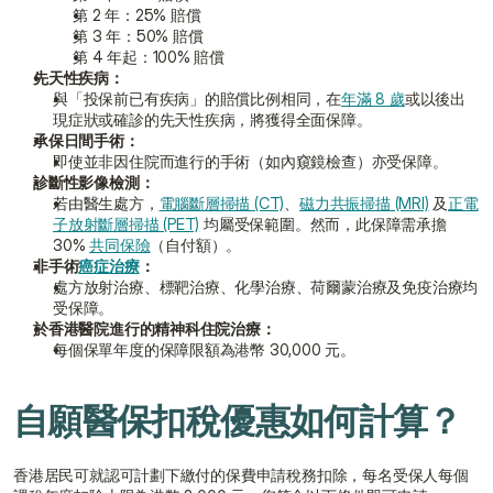
第 2 年：25% 賠償
第 3 年：50% 賠償
第 4 年起：100% 賠償
先天性疾病：
與「投保前已有疾病」的賠償比例相同，在
年滿 8 歲
或以後出
現症狀或確診的先天性疾病，將獲得全面保障。
承保日間手術：
即使並非因住院而進行的手術（如內窺鏡檢查）亦受保障。
診斷性影像檢測：
若由醫生處方，
電腦斷層掃描 (CT)
、
磁力共振掃描 (MRI)
 及
正電
子放射斷層掃描 (PET)
 均屬受保範圍。然而，此保障需承擔 
30% 
共同保險
（自付額）。
非手術
癌症治療
：
處方放射治療、標靶治療、化學治療、荷爾蒙治療及免疫治療均
受保障。
於香港醫院進行的精神科住院治療：
每個保單年度的保障限額為港幣 30,000 元。
自願醫保扣稅優惠如何計算？
香港居民可就認可計劃下繳付的保費申請稅務扣除，每名受保人每個