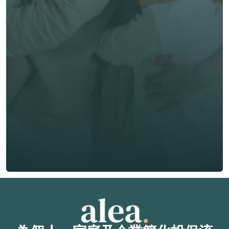
立即獲取獨立客觀建議
名 *
姓氏 *
電郵 *
電話號碼 *
🇭🇰
+
852
保險類型 *
索取免費報價
索取免費報價