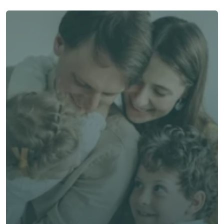
了解 Alea 賣點
了解 Alea 賣點
預約專家諮詢
免費獲得個人化專屬報價
預約專家諮詢
專業客觀建議，全程貼心跟進
節省時間與保費成本，享無憂投保體驗