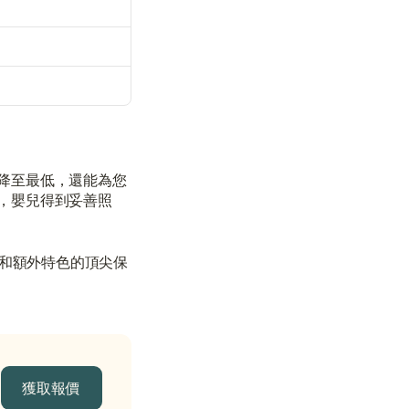
與顧問聯絡
與顧問聯絡
降至最低，還能為您
，嬰兒得到妥善照
程和額外特色的頂尖保
獲取報價