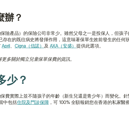
麼辦？
的保險產品）的保險公司非常少。雖然父母之一是投保人，但孩子
，但已存在的既往病史將發揮作用，這意味著保單生效前發生的任何
 
April
、
Cigna（信諾）
及 
AXA（安盛）
提供此選項。
解更多關於獨立兒童保單保費的資訊。
多少？
保費實際上並不隨孩子的年齡（新生兒還是青少年）而變化。針
當中包括
住院及門診保障
，可 100% 全額報銷您在香港的私家醫