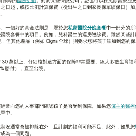
育保障的
國際計劃
。對於某些保險公司，您也可以在免除醫療歷史
生之日起，或按比例計算保費（從出生之日到家長保單續保日）加
障。
異。一個好的黃金法則是，屬於您
私家醫院分娩套餐
中一部分的所
套餐中的項目。例如，兒科醫生的巡房巡診費。雖然某些計劃（例如
寶寶出院，但其他產品（例如 Cigna 全球）則要求您將孩子添加到您
 30 萬以上。仔細核對這方面的保障非常重要。絕大多數生育福
% 賠付），直至出院。
該經常向您的人事部門確認孩子是否受到保障。如果您
僱主的醫療
保單中。
性狀況通常會被排除在外，且計劃的福利可能不足。此外，如果您
會成為一個問題。