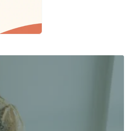
客觀建議
姓氏 *