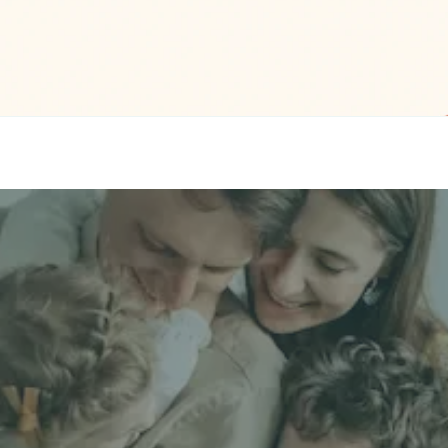
立即獲取獨立
名 *