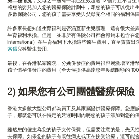
第二種情況
，父母之一擁有一項已生效超過 12 個月且不含生
將您的嬰兒加入您的醫療保險計劃中，即您的孩子可以從出
多數保險公司，您的孩子需要享受與父母完全相同的福利保
許多家長想知道生育福利是否涵蓋新生兒護理，這有很大差
生育福利承擔。但是，並非所有保險公司都會報銷未包含在您醫院
International）在生育福利下承擔這些醫生費用，直至
索償
兒科醫生費用。
最後，在香港私家醫院，分娩併發症的費用很容易激增至港幣
孩子懷孕併發症的費用（全天候提供高達您年度總限額的 100
2) 如果您有公司團體醫療保險
香港大多數大型公司都為員工及其家屬提供醫療保障。您應
子，那麼您可以在特定的延遲時間內將您的孩子添加到您的
雖然您的僱主為您的孩子支付保費，但需要注意的是，先天
去保障。如果您的孩子有既往病史或正在接受治療，這可能