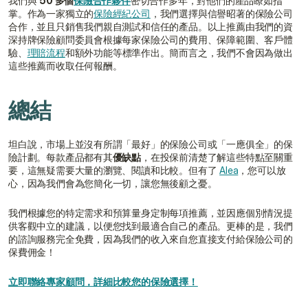
我們與 
50 多個
保險合作夥伴
密切合作多年，對他們的產品瞭如指
掌。作為一家獨立的
保險經紀公司
，我們選擇與信譽昭著的保險公司
合作，並且只銷售我們親自測試和信任的產品。以上推薦由我們的資
深持牌保險顧問委員會根據每家保險公司的費用、保障範圍、客戶體
驗、
理賠流程
和額外功能等標準作出。簡而言之，我們不會因為做出
這些推薦而收取任何報酬。
總結
坦白說，市場上並沒有所謂「最好」的保險公司或「一應俱全」的保
險計劃。每款產品都有其
優缺點
，在投保前清楚了解這些特點至關重
要，這無疑需要大量的瀏覽、閱讀和比較。但有了 
Alea
，您可以放
心，因為我們會為您簡化一切，讓您無後顧之憂。
我們根據您的特定需求和預算量身定制每項推薦，並因應個別情況提
供客觀中立的建議，以便您找到最適合自己的產品。更棒的是，我們
的諮詢服務完全免費，因為我們的收入來自您直接支付給保險公司的
保費佣金！
立即聯絡專家顧問，詳細比較您的保險選擇！