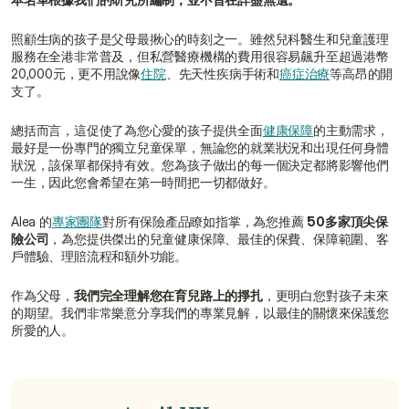
照顧生病的孩子是父母最揪心的時刻之一。雖然兒科醫生和兒童護理
服務在全港非常普及，但私營醫療機構的費用很容易飆升至超過港幣
20,000元，更不用說像
住院
、先天性疾病手術和
癌症治療
等高昂的開
支了。
總括而言，這促使了為您心愛的孩子提供全面
健康保障
的主動需求，
最好是一份專門的獨立兒童保單，無論您的就業狀況和出現任何身體
狀況，該保單都保持有效。您為孩子做出的每一個決定都將影響他們
一生，因此您會希望在第一時間把一切都做好。
Alea 的
專家團隊
對所有保險產品瞭如指掌，為您推薦 
50多家頂尖保
險公司
，為您提供傑出的兒童健康保障、最佳的保費、保障範圍、客
戶體驗、理賠流程和額外功能。
作為父母，
我們完全理解您在育兒路上的掙扎
，更明白您對孩子未來
的期望。我們非常樂意分享我們的專業見解，以最佳的關懷來保護您
所愛的人。