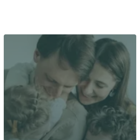
與顧問聯絡
與顧問聯絡
了解 Alea 賣點
了解 Alea 賣點
預約專家諮詢
免費獲得個人化專屬報價