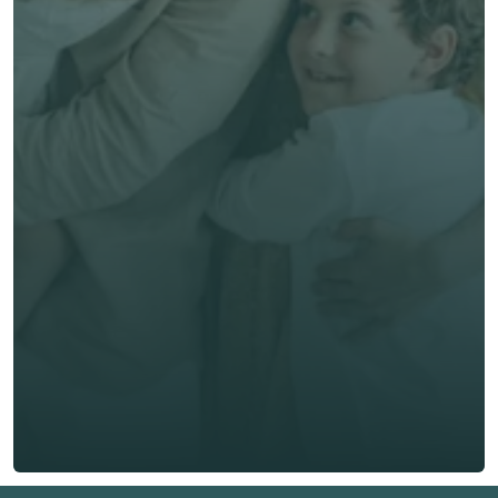
預約專家諮詢
專業客觀建議，全程貼心跟進
節省時間與保費成本，享無憂投保體驗
立即獲取獨立客觀建議
名 *
姓氏 *
電郵 *
電話號碼 *
🇭🇰
+
852
保險類型 *
索取免費報價
索取免費報價