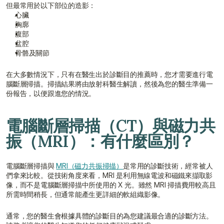
但最常用於以下部位的造影：
心臟
胸廓
腹部
盆腔
骨骼及關節
在大多數情況下，只有在醫生出於診斷目的推薦時，您才需要進行電
腦斷層掃描。掃描結果將由放射科醫生解讀，然後為您的醫生準備一
份報告，以便跟進您的情況。
電腦斷層掃描（CT）與磁力共
振（MRI）：有什麼區別？
電腦斷層掃描與 
MRI（磁力共振掃描）
是常用的診斷技術，經常被人
們拿來比較。從技術角度來看，MRI 是利用無線電波和磁鐵來擷取影
像，而不是電腦斷層掃描中所使用的 X 光。雖然 MRI 掃描費用較高且
所需時間稍長，但通常能產生更詳細的軟組織影像。
通常，您的醫生會根據具體的診斷目的為您建議最合適的診斷方法。