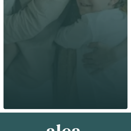
立即獲取獨立客觀建議
名 *
姓氏 *
電郵 *
電話號碼 *
🇭🇰
+
852
保險類型 *
索取免費報價
索取免費報價