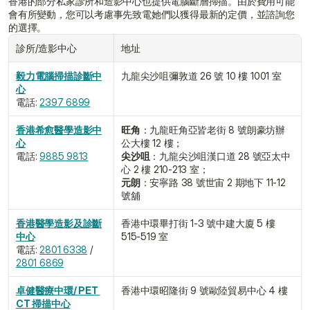
香港的部分私家診所和造影中心也提供電腦斷層掃描。由於費用可能
會有所變動，您可以考慮事先致電她們以獲得最新的定價，並諮詢您
的選擇。
診所/造影中心
地址
毅力電腦掃描診斷中
九龍尖沙咀彌敦道 26 號 10 樓 1001 室
心
電話: 
2397 6899
香港希愈醫學造影中
旺角
：九龍旺角亞皆老街 8 號朗豪坊辦
心
公大樓 12 樓；
電話: 
9885 9813
尖沙咀
：九龍尖沙咀漢口道 28 號亞太中
心 2 樓 210-213 室；
元朗
：安寧路 38 號世宙 2 期地下 11-12 
號舖
香港醫學造影及診斷
香港中環畢打街 1-3 號中建大廈 5 樓 
中心
515-519 室
電話: 
2801 6338
 / 
2801 6869
卓健醫療中環/ PET 
香港中環昭隆街 9 號歐陸貿易中心 4 樓
CT 掃描中心