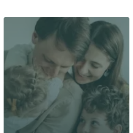
與顧問聯絡
了解 Alea 賣點
了解 Alea 賣點
預約專家諮詢
免費獲得個人化專屬報價
預約專家諮詢
專業客觀建議，全程貼心跟進
節省時間與保費成本，享無憂投保體驗