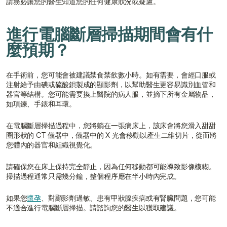
請務必讓您的醫生知道您的任何健康狀況或疑慮。
進行電腦斷層掃描期間會有什
麼預期？
在手術前，您可能會被建議禁食禁飲數小時。如有需要，會經口服或
注射給予由碘或硫酸鋇製成的顯影劑，以幫助醫生更容易識別血管和
器官等結構。您可能需要換上醫院的病人服，並摘下所有金屬物品，
如項鍊、手錶和耳環。
在電腦斷層掃描過程中，您將躺在一張病床上，該床會將您滑入甜甜
圈形狀的 CT 儀器中，儀器中的 X 光會移動以產生二維切片，從而將
您體內的器官和組織視覺化。
請確保您在床上保持完全靜止，因為任何移動都可能導致影像模糊。
掃描過程通常只需幾分鐘，整個程序應在半小時內完成。
如果您
懷孕
、對顯影劑過敏、患有甲狀腺疾病或有腎臟問題，您可能
不適合進行電腦斷層掃描。請諮詢您的醫生以獲取建議。