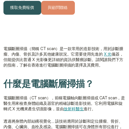
獲取免費報價
與顧問聯絡
獲取免費報價
與顧問聯絡
電腦斷層掃描（簡稱 CT scan）是一款常用的造影技術，用於診斷腫
瘤、內傷、骨折及許多其他健康狀況。它需要使用先進的 
X 光
儀器，
但能提供比普通 X 光影像更詳細的資訊供醫療診斷。請閱讀我們下方
的指南，了解在香港進行電腦斷層掃描的選擇及其費用。
什麼是電腦斷層掃描？
電腦斷層掃描（CT scan），前稱電腦軸向斷層掃描或 CAT scan，是
醫生用來檢查身體組織及器官的精確診斷造影技術。它利用電腦和旋
轉式 X 光機來產生切面影像，並由
放射科醫生
進行。
透過將身體內部結構視覺化，該技術應用於診斷和定位腫瘤、骨折、
內傷、心臟病、血栓及感染。電腦斷層掃描可在身體所有部位進行，