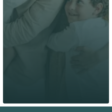
專業客觀建議，全程貼心跟進
節省時間與保費成本，享無憂投保體驗
立即獲取獨立客觀建議
名 *
姓氏 *
電郵 *
電話號碼 *
🇭🇰
+
852
保險類型 *
索取免費報價
索取免費報價