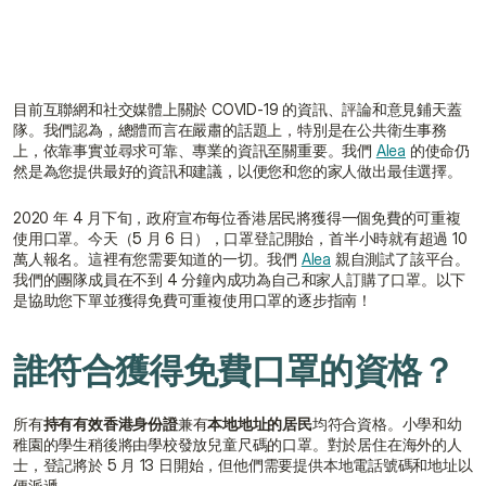
獲取免費報價
與顧問聯絡
目前互聯網和社交媒體上關於 COVID-19 的資訊、評論和意見鋪天蓋
隊。我們認為，總體而言在嚴肅的話題上，特別是在公共衛生事務
上，依靠事實並尋求可靠、專業的資訊至關重要。我們 
Alea
 的使命仍
然是為您提供最好的資訊和建議，以便您和您的家人做出最佳選擇。
2020 年 4 月下旬，政府宣布每位香港居民將獲得一個免費的可重複
使用口罩。今天（5 月 6 日），口罩登記開始，首半小時就有超過 10 
萬人報名。這裡有您需要知道的一切。我們 
Alea
 親自測試了該平台。
我們的團隊成員在不到 4 分鐘內成功為自己和家人訂購了口罩。以下
是協助您下單並獲得免費可重複使用口罩的逐步指南！
誰符合獲得免費口罩的資格？
所有
持有有效香港身份證
兼有
本地地址的居民
均符合資格。小學和幼
稚園的學生稍後將由學校發放兒童尺碼的口罩。對於居住在海外的人
士，登記將於 5 月 13 日開始，但他們需要提供本地電話號碼和地址以
便派遞。