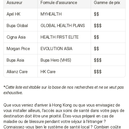
Assureur
Formule d'assurance
Gamme de prix
April HK
MYHEALTH
$$
Bupa Global
GLOBAL HEALTH PLANS
$$$
Cigna Asia
HEALTH FIRST ELITE
$$
Morgan Price
EVOLUTION ASIA
$$
Bupa Asia
Bupa Hero (VHIS)
$$$
Allianz Care
HK Care
$$$
*
Cette liste est établie sur la base de nos recherches et ne se veut pas 
exhaustive.
Que vous veniez d'arriver à Hong Kong ou que vous envisagiez de 
vous installer ailleurs, l'accès aux soins de santé dans votre pays de 
destination doit être une priorité. Êtes-vous préparé en cas de 
maladie ou de blessure pendant votre séjour à l'étranger ? 
Connaissez-vous bien le système de santé local ? Combien coûte 