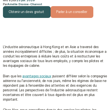
Mis à jour
23 juil. 2026
·
Par
Amélie Dionne-Charest
Obtenir un devis gratuit
Parler à un conseiller
Obtenir un devis gratuit
Parler à un conseiller
L'industrie aéronautique à Hong Kong et en Asie a traversé des 
années incroyablement difficiles ; de plus, la situation économique a 
conduit les entreprises à réduire leurs coûts et à restructurer les 
avantages sociaux de tous leurs employés, y compris les pilotes et 
les équipages de cabine.
Bien que les 
avantages sociaux
 puissent différer selon la compagnie 
aérienne ou l'ancienneté, de nos jours, même les régimes de base ne 
répondent pas à l'ensemble des attentes et des exigences du 
personnel. Les perspectives de l'industrie aéronautique restent 
incertaines et être couvert à tous égards est de plus en plus 
important.
Chez Alea, nous conseillons depuis des années les pilotes, les 