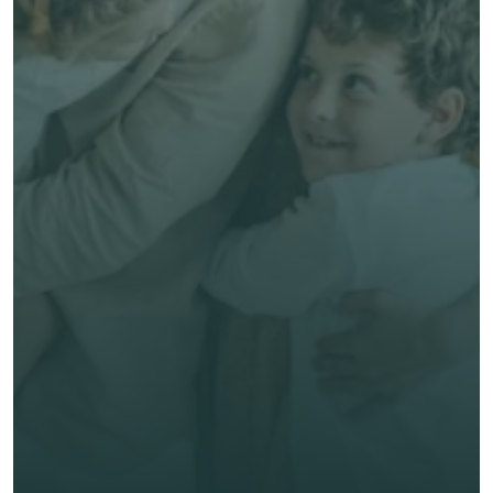
Devis gratuit et sans engagement
Parler à un conseiller
Conseils experts & humains, en français
Meilleur service, sans surcoût
Comparer mes 
options! 
Prénom *
Nom de famille *
E-mail *
Téléphone*
🇫🇷
+
33
Type d'assurance *