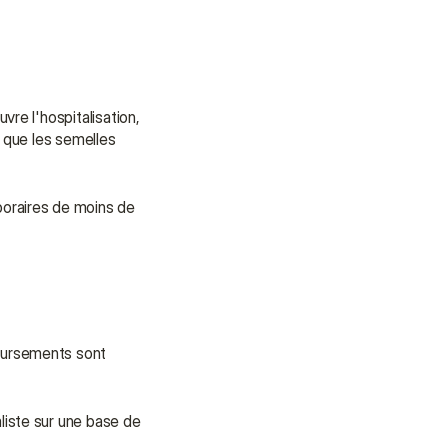
apporter soutien et assistance.
Parler à un conseiller
Parler à un conseiller
e l'hospitalisation, 
 que les semelles 
oraires de moins de 
oursements sont 
iste sur une base de 