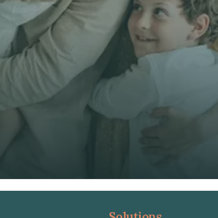
E-mail *
Téléphone*
🇫🇷
+
33
Type d'assurance *
Obtenir un devis gratuit
Obtenir un devis gratuit
Solutions