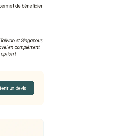
permet de bénéficier 
 Taïwan et Singapour, 
ravel en complément 
option !
enir un devis
enir un devis