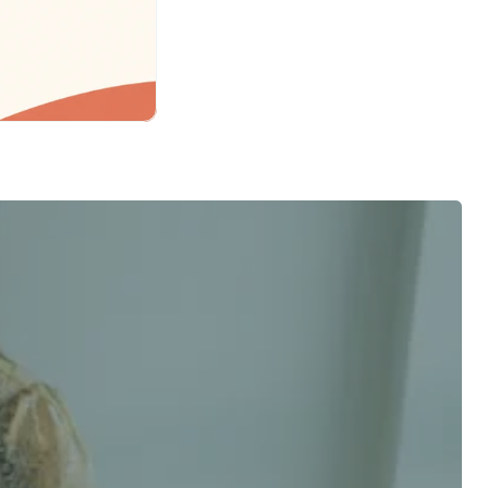
 options! 
Nom de famille *