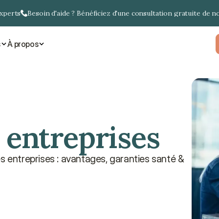
experts
Besoin d'aide ? Bénéficiez d'une consultation gratuite de n
s
À propos
 entreprises
s entreprises : avantages, garanties santé & 