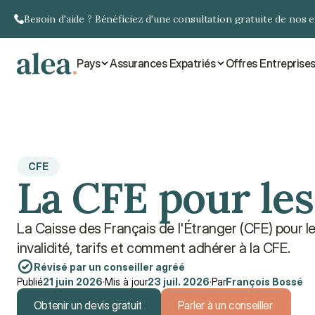
Besoin d'aide ? Bénéficiez d'une consultation gratuite de nos 
Pays
Assurances Expatriés
Offres Entreprise
CFE
La CFE pour les
La Caisse des Français de l'Étranger (CFE) pour le
invalidité, tarifs et comment adhérer à la CFE.
Révisé par un conseiller agréé
Publié
21 juin 2026
·
Mis à jour
23 juil. 2026
·
Par
François Bossé
Obtenir un devis gratuit
Parler à un conseiller