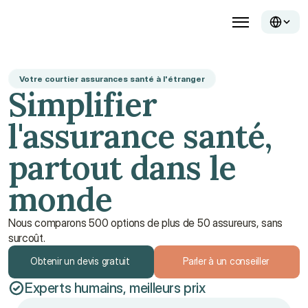
Votre courtier assurances santé à l'étranger
Simplifier
l'assurance santé,
partout dans le
monde
Nous comparons 500 options de plus de 50 assureurs, sans
surcoût.
Obtenir un devis gratuit
Parler à un conseiller
Experts humains, meilleurs prix
Obtenir un devis gratuit
Parler à un conseiller