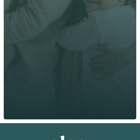
Comparer mes 
options! 
Prénom *
Nom de famille *
E-mail *
Téléphone*
🇫🇷
+
33
Type d'assurance *
Obtenir un devis gratuit
Obtenir un devis gratuit