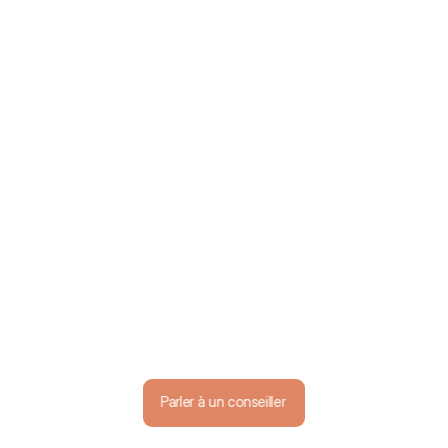
actuelle
Conseils dans 
votre intérêt 
(incluant la CFE)
Réponses 
rapides, 
accompagnemen
t humain toute 
l'année
Parler à un conseiller
Parler à un conseiller