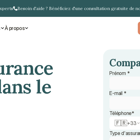
experts
Besoin d'aide ? Bénéficiez d'une consultation gratuite de n
s
À propos
surance
Compar
Prénom *
dans le
E-mail *
Téléphone*
🇫🇷
+
33
Type d'assura