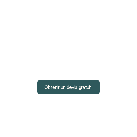
Comment ça marche
uvez le bon plan en 3 ét
rapides
2
Nous trouvons la meilleure offre
Obtenir un devis gratuit
Obtenir un devis gratuit