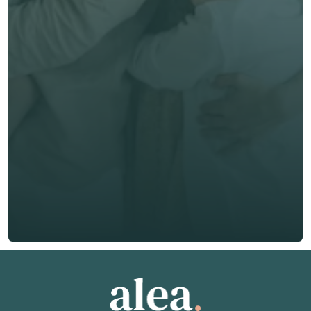
options! 
Prénom *
Nom de famille *
E-mail *
Téléphone*
🇫🇷
+
33
Type d'assurance *
Obtenir un devis gratuit
Obtenir un devis gratuit