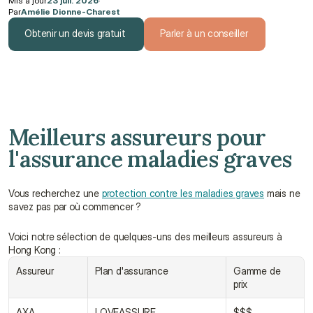
Mis à jour
23 juil. 2026
·
Par
Amélie Dionne-Charest
Obtenir un devis gratuit
Parler à un conseiller
Obtenir un devis gratuit
Parler à un conseiller
Meilleurs assureurs pour 
l'assurance maladies graves
Vous recherchez une 
protection contre les maladies graves
 mais ne 
savez pas par où commencer ?
Voici notre sélection de quelques-uns des meilleurs assureurs à 
Hong Kong :
Assureur
Plan d'assurance
Gamme de 
prix
AXA
LOVEASSURE
$$$