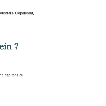
Besoin d'aide ?
Australie. Cependant, 
Nous sommes là pour vous 
apporter soutien et assistance.
Parler à un conseiller
Parler à un conseiller
ein ?
t, capitons ou 