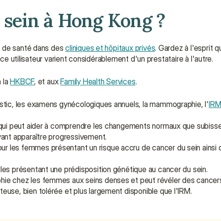
 sein à Hong Kong ?
s de santé dans des 
cliniques et hôpitaux privés
. Gardez à l'esprit q
nce utilisateur varient considérablement d'un prestataire à l'autre.
à la 
HKBCF
, et aux 
Family Health Services
.
tic, les examens gynécologiques annuels, la mammographie, l'
IR
 qui peut aider à comprendre les changements normaux que subissent
vant apparaître progressivement.
 les femmes présentant un risque accru de cancer du sein ainsi 
les présentant une prédisposition génétique au cancer du sein.
ie chez les femmes aux seins denses et peut révéler des cancers d
use, bien tolérée et plus largement disponible que l'IRM.