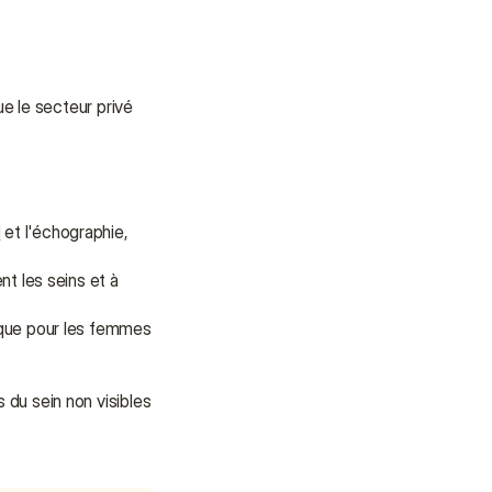
ue le secteur privé 
M
 et l'échographie, 
 les seins et à 
que pour les femmes 
u sein non visibles 