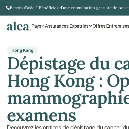
Besoin d'aide ? Bénéficiez d'une consultation gratuite de nos 
Pays
Assurances Expatriés
Offres Entreprise
Hong Kong
Dépistage du ca
Hong Kong : Opt
mammographies
examens
Découvrez les options de dépistage du cancer du s