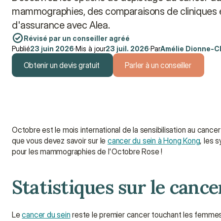
mammographies, des comparaisons de cliniques et
d'assurance avec Alea.
Révisé par un conseiller agréé
Publié
23 juin 2026
·
Mis à jour
23 juil. 2026
·
Par
Amélie Dionne-C
Obtenir un devis gratuit
Parler à un conseiller
Obtenir un devis gratuit
Parler à un conseiller
Octobre est le mois international de la sensibilisation au cancer
que vous devez savoir sur le 
cancer du sein à Hong Kong
, les 
pour les mammographies de l'Octobre Rose !
Statistiques sur le canc
Le 
cancer du sein
 reste le premier cancer touchant les femme