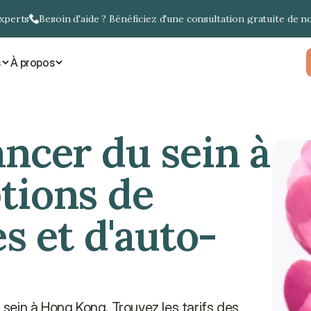
experts
Besoin d'aide ? Bénéficiez d'une consultation gratuite de n
s
À propos
ncer du sein à 
ions de 
 et d'auto-
ein à Hong Kong. Trouvez les tarifs des 