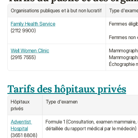
Organisations publiques et à but non lucratif
Type d'exam
Family Health Service﻿
Femmes éligi
(2112 9900)
Femmes non é
Well Women Clinic﻿﻿
Mammographi
(2915 7555)
Mammograph
Échographie
Tarifs des hôpitaux privés
Hôpitaux 
Type d'examen
privés
Adventist 
Formule 1 (Consultation, examen mammaire, 
Hospital
détaillée du rapport médical par le médecin)
(3651 8808)