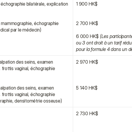
hographie bilatérale, explication 
1 900 HK$
, mammographie, échographie 
2 700 HK$
édical par le médecin)
6 000 HK$ 
(Les participant
ou 3 ont droit à un tarif réd
pour la formule 4 dans un dé
lpation des seins, examen 
2 970 HK$
frottis vaginal, échographie 
alpation des seins, examen 
5 140 HK$
frottis vaginal, échographie 
aphie, densitométrie osseuse)
2 730 HK$