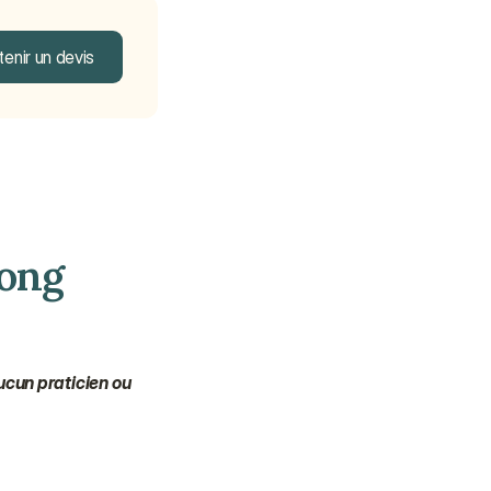
enir un devis
enir un devis
ong 
ucun praticien ou 