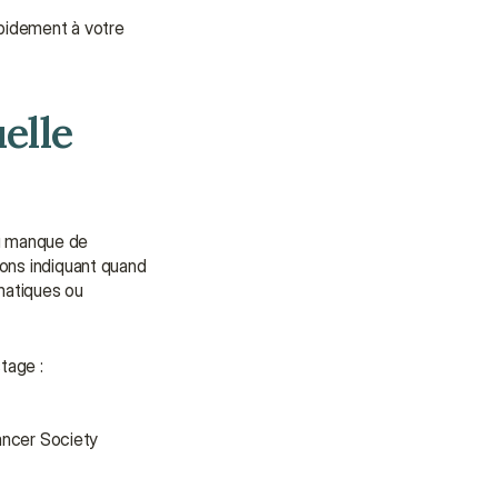
idement à votre 
lle 
u manque de 
ns indiquant quand 
atiques ou 
tage :
ncer Society 