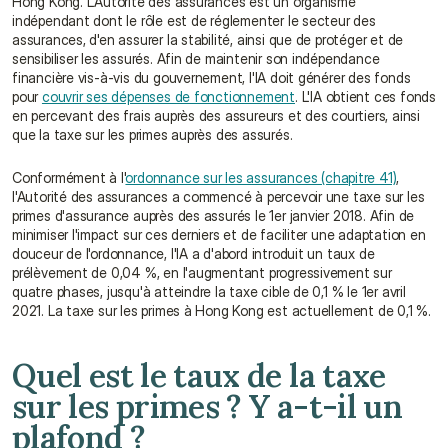
Hong Kong. L'Autorité des assurances est un organisme 
indépendant dont le rôle est de réglementer le secteur des 
assurances, d'en assurer la stabilité, ainsi que de protéger et de 
sensibiliser les assurés. Afin de maintenir son indépendance 
financière vis-à-vis du gouvernement, l'IA doit générer des fonds 
pour 
couvrir ses dépenses de fonctionnement
. L'IA obtient ces fonds 
en percevant des frais auprès des assureurs et des courtiers, ainsi 
que la taxe sur les primes auprès des assurés.
Conformément à l'
ordonnance sur les assurances (chapitre 41)
, 
l'Autorité des assurances a commencé à percevoir une taxe sur les 
primes d'assurance auprès des assurés le 1er janvier 2018. Afin de 
minimiser l'impact sur ces derniers et de faciliter une adaptation en 
douceur de l'ordonnance, l'IA a d'abord introduit un taux de 
prélèvement de 0,04 %, en l'augmentant progressivement sur 
quatre phases, jusqu'à atteindre la taxe cible de 0,1 % le 1er avril 
2021. La taxe sur les primes à Hong Kong est actuellement de 0,1 %.
Quel est le taux de la taxe 
sur les primes ? Y a-t-il un 
plafond ?