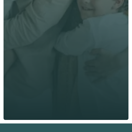
Comparer mes 
options! 
Prénom *
Nom de famille *
E-mail *
Téléphone*
🇫🇷
+
33
Type d'assurance *
Obtenir un devis gratuit
Obtenir un devis gratuit