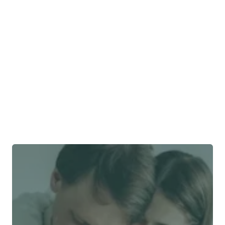
Est-ce que l'assurance Sun 
Life est bonne ?
Est-ce que la Sun Life me 
couvre à l'étranger ?
Est-ce que Sun Life couvre 
les conditions médicales 
préexistantes ?