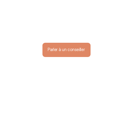
Réponses 
rapides, 
accompagnemen
t humain toute 
l'année
Parler à un conseiller
Parler à un conseiller