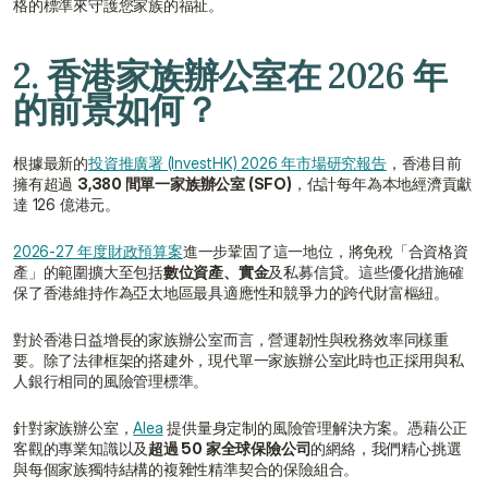
格的標準來守護您家族的福祉。
2. 香港家族辦公室在 2026 年
的前景如何？
根據最新的
投資推廣署 (InvestHK) 2026 年市場研究報告
，香港目前
擁有超過 
3,380 間單一家族辦公室 (SFO)
，估計每年為本地經濟貢獻
達 126 億港元。
2026-27 年度財政預算案
進一步鞏固了這一地位，將免稅「合資格資
產」的範圍擴大至包括
數位資產、實金
及私募信貸。這些優化措施確
保了香港維持作為亞太地區最具適應性和競爭力的跨代財富樞紐。
對於香港日益增長的家族辦公室而言，營運韌性與稅務效率同樣重
要。除了法律框架的搭建外，現代單一家族辦公室此時也正採用與私
人銀行相同的風險管理標準。
針對家族辦公室，
Alea
 提供量身定制的風險管理解決方案。憑藉公正
客觀的專業知識以及
超過 50 家全球保險公司
的網絡，我們精心挑選
與每個家族獨特結構的複雜性精準契合的保險組合。