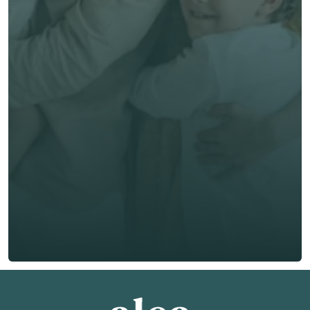
立即獲取獨立客觀建議
名 *
姓氏 *
電郵 *
電話號碼 *
🇭🇰
+
852
保險類型 *
索取免費報價
索取免費報價