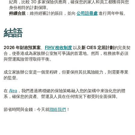
紀商，比較 30 多家保險供應商，確保您的家人和員工都獲得與您
身份相符的計劃保障。
持續合規
：維持經審計的賬目，並向 
公司註冊處
 進行周年申報。
結語
2026 年財政預算案
、
FIHV 稅收制度
 以及
新 CIES 定居計劃
的完美契
合，使香港成為家族辦公室無可爭議的首選地。然而，稅務效率必須
與營運風險管理取得平衡。
成立家族辦公室是一個里程碑，但要保持其抗風險能力，則需要專業
的監督。
在 
Alea
，我們透過將穩健的保險策略融入您的架構中來強化您的體
系，確保您的資產、營運及人員在任何情況下都受到全面保障。
節省時間與金錢：今天就
聯絡我們
！
在2026年，符合0%税收優惠的最低資產管理規模