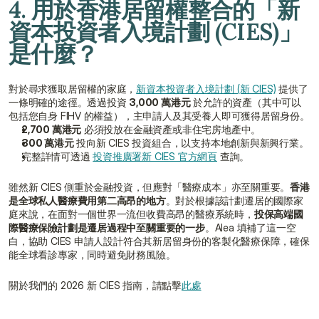
4. 用於香港居留權整合的「新
資本投資者入境計劃 (CIES)」
是什麼？
對於尋求獲取居留權的家庭，
新資本投資者入境計劃 (新 CIES)
 提供了
一條明確的途徑。透過投資 
3,000 萬港元
 於允許的資產（其中可以
包括您自身 FIHV 的權益），主申請人及其受養人即可獲得居留身份。
2,700 萬港元
 必須投放在金融資產或非住宅房地產中。
300 萬港元
 投向新 CIES 投資組合，以支持本地創新與新興行業。
完整詳情可透過 
投資推廣署新 CIES 官方網頁
 查詢。
雖然新 CIES 側重於金融投資，但應對「醫療成本」亦至關重要。
香港
是全球私人醫療費用第二高昂的地方
。對於根據該計劃遷居的國際家
庭來說，在面對一個世界一流但收費高昂的醫療系統時，
投保高端國
際醫療保險計劃是遷居過程中至關重要的一步
。Alea 填補了這一空
白，協助 CIES 申請人設計符合其新居留身份的客製化醫療保障，確保
能全球看診專家，同時避免財務風險。
關於我們的 2026 新 CIES 指南，請點擊
此處