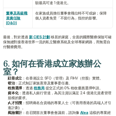
額最高可達 1 億港元。
董事及高級職
在家族成員擔任董事會職位時不可或缺；保障
員責任險 
個人資產免受「不當行為」指控的影響。
(D&O)
最後，對於透過 
新 CIES 計劃
 移居的家庭，全面的國際醫療保險可確
保無縫對接香港世界一流的私立醫療系統及全球專家網路，而無需自
付醫療費用。
6. 如何在香港成立家族辦公
室？
註冊成立
：在香港設立 SFO（管理）及 FIHV（控股）實體。
管治
：正式制訂家族憲章及董事委任書。
稅務選擇
：透過 
稅務局
 提交正式的 0% 稅收優惠選擇申請。
資本化
：透過私人銀行管道，為其注資以滿足 2.4 億港元資產管理
規模的要求。
人才招攬
：招聘兩名合資格的專業人士（可善用香港的高端人才引
進計劃）。
風險審計
：在召開首次董事會會議前，諮詢像 
Alea
 這樣的專業經