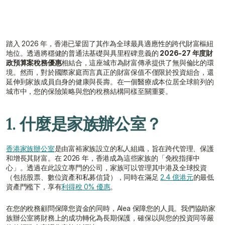
踏入 2026 年，香港已鞏固了其作為全球最具適應性的跨代財富樞紐
地位。透過將穩健的普通法基礎與具里程碑意義的
 2026-27 年度財
政預算案稅務優惠
相結合，這座城市為財富傳承提供了無與倫比的環
境。然而，對於國際家庭而言真正的財富保值不僅限於投資組合，還
延伸到家族成員自身的健康與長壽。在一個醫療成本位居全球前列的
城市中，您的保險策略與您的稅務結構同樣至關重要。
1. 什麼是家族辦公室？
香港家族辦公室
是由富裕家族設立的私人組織，旨在跨代管理、保護
和增長其財富。在 2026 年，香港成為這些家族的「免稅指揮中
心」。透過在此設立專門的公司，家族可以管理其中港及全球投資
（包括股票、數位資產和私募信貸），同時在滿足 
2.4 億港元
的最低
資產門檻下，享有
利得稅 0% 優惠
。
在您的稅務顧問保障您資金的同時，Alea 保障您的人員。我們協助家
族辦公室將財務上的成功轉化為長期保護，確保以與您的投資同等嚴