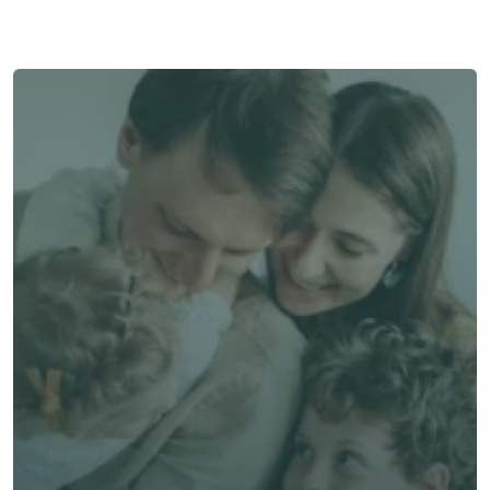
與顧問聯絡
了解 Alea 賣點
了解 Alea 賣點
預約專家諮詢
免費獲得個人化專屬報價
預約專家諮詢
專業客觀建議，全程貼心跟進
節省時間與保費成本，享無憂投保體驗