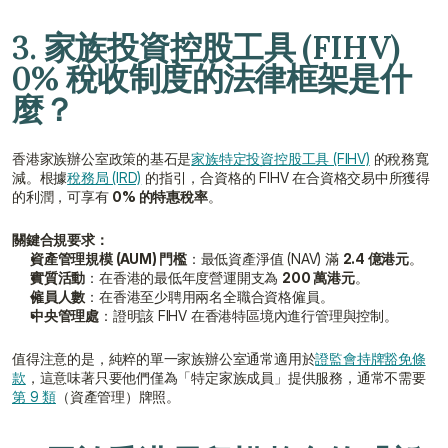
3. 家族投資控股工具 (FIHV) 
0% 稅收制度的法律框架是什
麼？
香港家族辦公室政策的基石是
家族特定投資控股工具 (FIHV)
 的稅務寬
減。根據
稅務局 (IRD)
 的指引，合資格的 FIHV 在合資格交易中所獲得
的利潤，可享有 
0% 的特惠稅率
。
關鍵合規要求：
資產管理規模 (AUM) 門檻
：最低資產淨值 (NAV) 滿 
2.4 億港元
。
實質活動
：在香港的最低年度營運開支為 
200 萬港元
。
僱員人數
：在香港至少聘用兩名全職合資格僱員。
中央管理處
：證明該 FIHV 在香港特區境內進行管理與控制。
值得注意的是，純粹的單一家族辦公室通常適用於
證監會持牌豁免條
款
，這意味著只要他們僅為「特定家族成員」提供服務，通常不需要 
第 9 類
（資產管理）牌照。