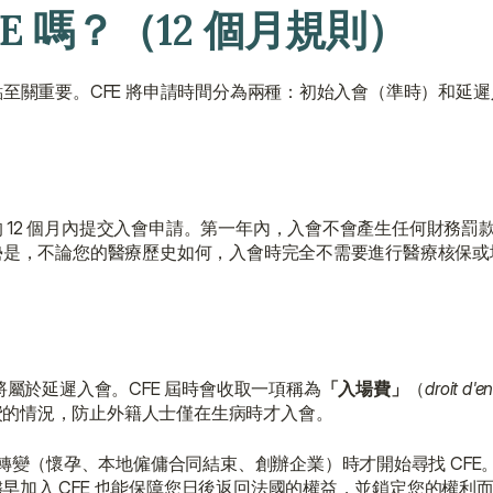
FE 嗎？（12 個月規則）
點至關重要。CFE 將申請時間分為兩種：初始入會（準時）和延
 12 個月內提交入會申請。第一年內，入會不會產生任何財務罰
優勢是，不論您的醫療歷史如何，入會時完全不需要進行醫療核保
將屬於延遲入會。CFE 屆時會收取一項稱為
「入場費」
（
droit d'e
費的情況，防止外籍人士僅在生病時才入會。
轉變（懷孕、本地僱傭合同結束、創辦企業）時才開始尋找 CFE
加入 CFE 也能保障您日後返回法國的權益，並鎖定您的權利