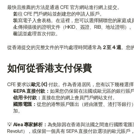
最快且推薦的方法是通過 CFE 官方網站進行網上提交。
前往 CFE 門戶網站並創建您的申請人賬戶。
填寫電子入會表格。在這裡，您可以選擇關聯您的家庭成
上傳掃描後的證明文件（HKID、簽證、RIB、地址證明）。
確認並處理首次付款。
從香港提交的完整文件的平均處理時間通常為 
2 至 4 週
。您的
如何從香港支付保費
CFE 要求以
歐元 (€)
 付款。作為香港居民，您有以下幾種選擇
SEPA 直接付款：
如果您仍保留在法國或歐元區的銀行賬
信用卡付款：
直接在您的網上會員門戶網站支付。
國際電匯：
從您的港幣賬戶匯出（經由滙豐、渣打等銀行）
加。
💡 
Alea 專家解析：
為免除因在香港與法國之間進行國際電匯而
Revolut），或保留一個具有 SEPA 直接付款選項的歐元賬