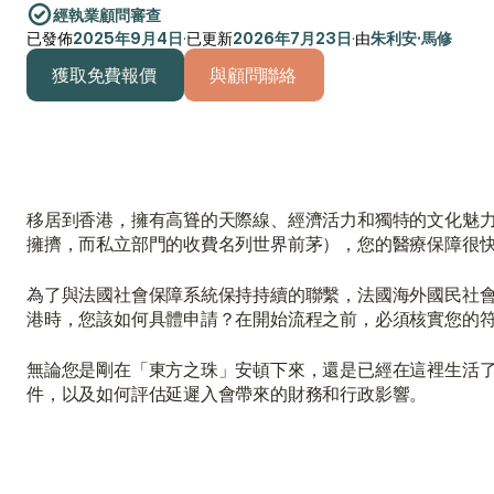
經執業顧問審查
已發佈
2025年9月4日
·
已更新
2026年7月23日
·
由
朱利安·馬修
獲取免費報價
與顧問聯絡
獲取免費報價
與顧問聯絡
移居到香港，擁有高聳的天際線、經濟活力和獨特的文化魅
擁擠，而私立部門的收費名列世界前茅），您的醫療保障很
為了與法國社會保障系統保持持續的聯繫，法國海外國民社會保障基金（Cai
港時，您該如何具體申請？在開始流程之前，必須核實您的
無論您是剛在「東方之珠」安頓下來，還是已經在這裡生活了
件，以及如何評估延遲入會帶來的財務和行政影響。