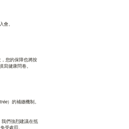
我們在此為您提供支持與協助。
與顧問聯絡
與顧問聯絡
遲入會。
款，您的保障也將按
或填寫健康問卷。
ntrée
）的補繳機制。
。我們強烈建議在抵
而免受處罰。