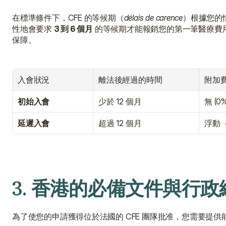
在標準條件下，CFE 的等候期（
délais de carence
）根據您的情
性地會要求 
3 到 6 個月
 的等候期才能報銷您的第一筆醫療
保障。
入會狀況
離法後經過的時間
附加費
初始入會
少於 12 個月
無 (0%
延遲入會
超過 12 個月
浮動（
3. 香港的必備文件與行政
為了使您的申請獲得位於法國的 CFE 團隊批准，您需要提