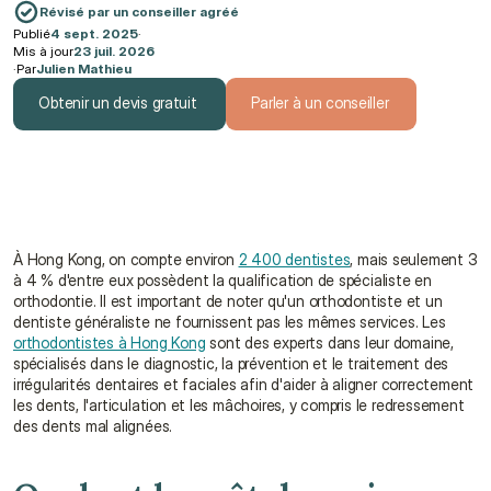
Révisé par un conseiller agréé
Publié
4 sept. 2025
·
Mis à jour
23 juil. 2026
·
Par
Julien Mathieu
Obtenir un devis gratuit
Parler à un conseiller
Obtenir un devis gratuit
Parler à un conseiller
À Hong Kong, on compte environ 
2 400 dentistes
, mais seulement 3 
à 4 % d'entre eux possèdent la qualification de spécialiste en 
orthodontie. Il est important de noter qu'un orthodontiste et un 
dentiste généraliste ne fournissent pas les mêmes services. Les 
orthodontistes à Hong Kong
 sont des experts dans leur domaine, 
spécialisés dans le diagnostic, la prévention et le traitement des 
irrégularités dentaires et faciales afin d'aider à aligner correctement 
les dents, l'articulation et les mâchoires, y compris le redressement 
des dents mal alignées.