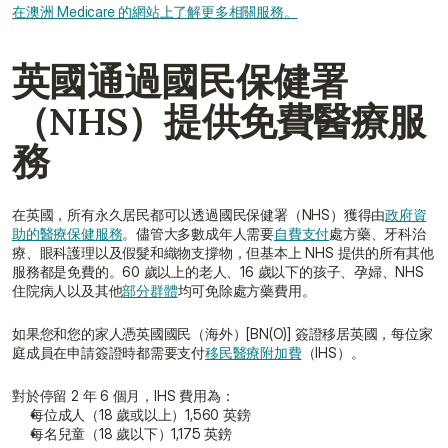
在澳洲 Medicare 的網站上了解更多相關服務。
英國通過國民保健署
（NHS）提供免費醫療服
務
在英國，所有永久居民都可以透過國民保健署（NHS）獲得由
政府資
助的醫療保健服務
。儘管大多數成年人需要
自費支付
處方藥、牙科治
療、眼科護理以及假髮和織物支撐物，但基本上 NHS 提供的所有其他
服務都是免費的。60 歲以上的老人、16 歲以下的孩子、孕婦、NHS 
住院病人以及其他
部分群體
均可免除處方藥費用。
如果您和您的家人憑英國國民（海外）[BN(O)] 簽證移居英國，每位家
庭成員在申請簽證時都需要支付
移民醫療附加費
（IHS）。
對於停留 2 年 6 個月，IHS 費用為：
每位成人（18 歲或以上）1,560 英鎊
每名兒童（18 歲以下）1,175 英鎊