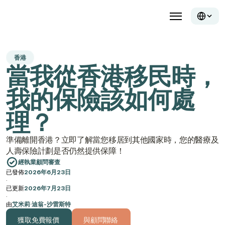
香港
當我從香港移民時，
我的保險該如何處
理？
準備離開香港？立即了解當您移居到其他國家時，您的醫療及
人壽保險計劃是否仍然提供保障！
經執業顧問審查
已發佈
2026年6月23日
·
已更新
2026年7月23日
·
由
艾米莉·迪翁-沙雷斯特
獲取免費報價
與顧問聯絡