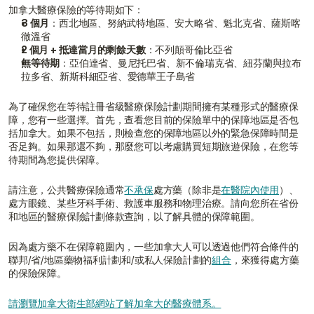
加拿大醫療保險的等待期如下：
3 個月
：西北地區、努納武特地區、安大略省、魁北克省、薩斯喀
徹溫省
2 個月 + 抵達當月的剩餘天數
：不列顛哥倫比亞省
無等待期
：亞伯達省、曼尼托巴省、新不倫瑞克省、紐芬蘭與拉布
拉多省、新斯科細亞省、愛德華王子島省
為了確保您在等待註冊省級醫療保險計劃期間擁有某種形式的醫療保
障，您有一些選擇。首先，查看您目前的保險單中的保障地區是否包
括加拿大。如果不包括，則檢查您的保障地區以外的緊急保障時間是
否足夠。如果那還不夠，那麼您可以考慮購買短期旅遊保險，在您等
待期間為您提供保障。
請注意，公共醫療保險通常
不承保
處方藥（除非是
在醫院內使用
）、
處方眼鏡、某些牙科手術、救護車服務和物理治療。請向您所在省份
和地區的醫療保險計劃條款查詢，以了解具體的保障範圍。
因為處方藥不在保障範圍內，一些加拿大人可以透過他們符合條件的
聯邦/省/地區藥物福利計劃和/或私人保險計劃的
組合
，來獲得處方藥
的保險保障。
請瀏覽加拿大衛生部網站了解加拿大的醫療體系。