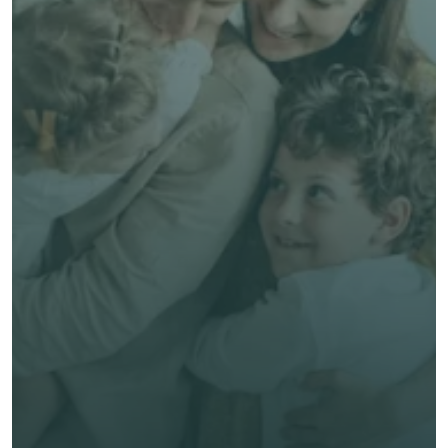
了解 Alea 賣點
了解 Alea 賣點
預約專家諮詢
免費獲得個人化專屬報價
預約專家諮詢
專業客觀建議，全程貼心跟進
節省時間與保費成本，享無憂投保體驗
立即獲取獨立客觀建議
名 *
姓氏 *
電郵 *
電話號碼 *