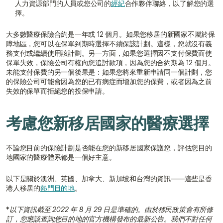
人力資源部門的人員或您公司的
經紀
合作夥伴聯絡，以了解您的選
擇。
大多數醫療保險合約是一年或 12 個月。如果您移居的新國家不屬於保
障地區，您可以在保單到期時選擇不續保該計劃。這樣，您就沒有義
務支付或繼續使用該計劃。另一方面，如果您選擇因不支付保費而使
保單失效，保險公司有權向您追討款項，因為您的合約期為 12 個月。
未能支付保費的另一個後果是：如果您將來重新申請同一個計劃，您
的保險公司可能會因為您的已有病症而增加您的保費，或者因為之前
失效的保單而拒絕您的投保申請。
考慮您新移居國家的醫療選擇
不論您目前的保險計劃是否能在您的新移居國家保護您，評估您目的
地國家的醫療體系都是一個好主意。
以下是關於澳洲、英國、加拿大、新加坡和台灣的資訊——這些是香
港人移居的
熱門目的地
。
*
以下資訊截至 2022 年 8 月 29 日是準確的。由於移民政策會有所修
訂，您應該查詢您目的地的官方機構發布的最新公告。我們不對任何