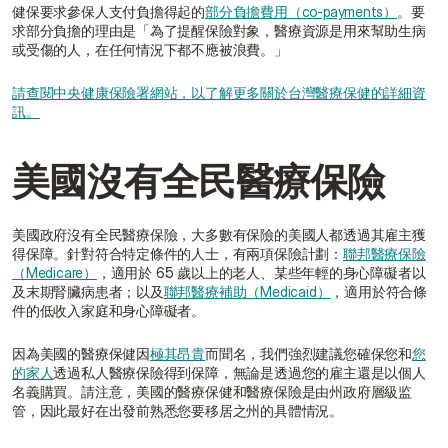
健保要求參保人支付負擔得起的
部分負擔費用（co-payments）
。要
求部分負擔的理由是「為了提醒保險對象，醫療資源是用來幫助生病
或受傷的人，在任何情況下都不應被浪費。」
請查閱中央健康保險署網站，以了解更多關於台灣醫療保健的詳細資
訊。
美國沒有全民醫療保險
美國政府沒有全民醫療保險，大多數有保險的美國人都透過其雇主獲
得保障。針對符合特定條件的人士，有兩項保險計劃：
聯邦醫療保險
（Medicare）
，適用於 65 歲以上的老人、某些年輕的身心障礙者以
及末期腎臟病患者；以及
聯邦醫療補助（Medicaid）
，適用於符合條
件的低收入家庭和身心障礙者。
因為美國的醫療保健因
極其昂貴
而聞名，我們強烈建議您確保您和
您
的家人
透過私人醫療保險得到保障，無論是透過您的雇主還是以個人
名義購買。請注意，美國的醫療保健和醫療保險是由州政府層級监
管，因此最好在出發前熟悉您要移居之州的具體情況。