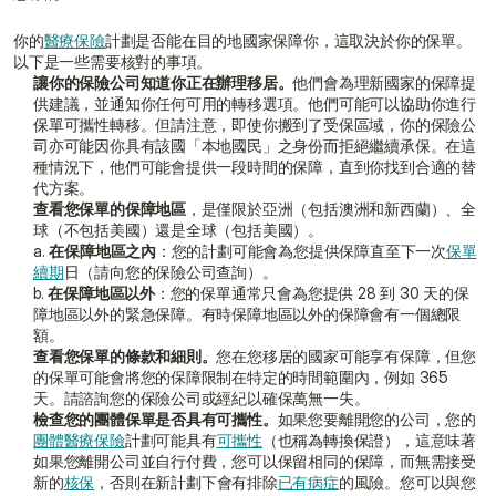
你的
醫療保險
計劃是否能在目的地國家保障你，這取決於你的保單。
以下是一些需要核對的事項。
讓你的保險公司知道你正在辦理移居。
他們會為理新國家的保障提
供建議，並通知你任何可用的轉移選項。他們可能可以協助你進行
保單可攜性轉移。但請注意，即使你搬到了受保區域，你的保險公
司亦可能因你具有該國「本地國民」之身份而拒絕繼續承保。在這
種情況下，他們可能會提供一段時間的保障，直到你找到合適的替
代方案。
查看您保單的保障地區
，是僅限於亞洲（包括澳洲和新西蘭）、全
球（不包括美國）還是全球（包括美國）。
a. 
在保障地區之內
：您的計劃可能會為您提供保障直至下一次
保單
續期
日（請向您的保險公司查詢）。
b. 
在保障地區以外
：您的保單通常只會為您提供 28 到 30 天的保
障地區以外的緊急保障。有時保障地區以外的保障會有一個總限
額。
查看您保單的條款和細則。
您在您移居的國家可能享有保障，但您
的保單可能會將您的保障限制在特定的時間範圍內，例如 365 
天。請諮詢您的保險公司或經紀以確保萬無一失。
檢查您的團體保單是否具有可攜性。
如果您要離開您的公司，您的
團體醫療保險
計劃可能具有
可攜性
（也稱為轉換保證），這意味著
如果您離開公司並自行付費，您可以保留相同的保障，而無需接受
新的
核保
，否則在新計劃下會有排除
已有病症
的風險。您可以與您