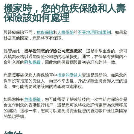
搬家時，您的危疾保險和人壽
保險該如何處理
與醫療保險不同，
危疾保險
和
人壽保險
並
不受地理區域限制
。如果您
移居其他國家，您仍將享有保障。
儘管如此，
盡早告知您的保險公司您要搬家
，這是非常重要的。您可
以填寫表格以通知保險公司您的地址變更。通常，在保單有效期內不
會引入新的
附加保費
，因此您的保費應與最初簽訂合約時一致。
您還需要確保您人壽保險單中
指定的受益人
資訊是最新的。如果您的
保單沒有指定的受益人，而您不幸去世，身故保險金將會歸入您的遺
產，並可能需要繳納該國的遺產稅或繼承稅。
如果您擁有
危疾保險
，您可能需要了解確診後的一次性給付保險金是
會支付到您的香港銀行帳戶，還是您可以將收款詳情更新為您新移居
的國家。這樣一來，您就可以避免將資金從您的香港帳戶匯往新國家
的繁瑣手續。