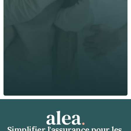
options! 
Prénom *
Nom de famille *
E-mail *
Téléphone*
🇫🇷
+
33
Type d'assurance *
Obtenir un devis gratuit
Obtenir un devis gratuit
Simplifier l'assurance pour les 