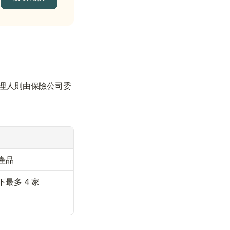
獲取報價
理人則由保險公司委
產品
最多 4 家