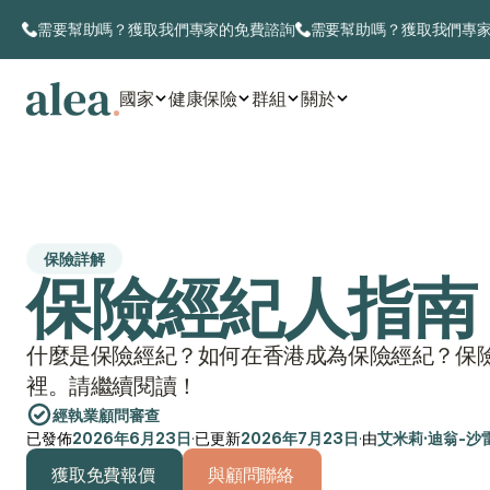
需要幫助嗎？獲取我們專家的免費諮詢
需要幫助嗎？獲取我們專
國家
健康保險
群組
關於
保險詳解
保險經紀人指南
什麼是保險經紀？如何在香港成為保險經紀？保
裡。請繼續閱讀！
經執業顧問審查
已發佈
2026年6月23日
·
已更新
2026年7月23日
·
由
艾米莉·迪翁-沙
獲取免費報價
與顧問聯絡