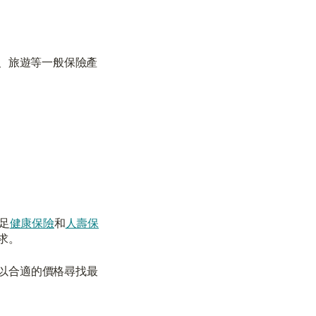
居、旅遊等一般保險產
足
健康保險
和
人壽保
求。
以合適的價格尋找最